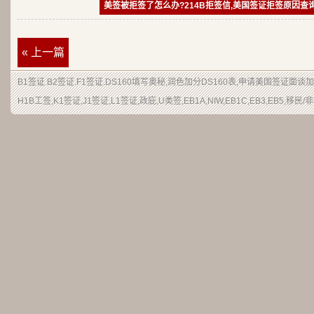
美签被拒签了怎么办?214B拒签信,美国签证拒签原因查
« 上一篇
B1签证
.
B2签证
.F1签证.DS160填写奥秘,润色加分
DS160表
,申请
美国签证
面谈加
H1B
工签
,K1签证,J1签证,L1签证,
政庇
,
U类签
,EB1A,NIW,EB1C,EB3,EB5,
移民
/