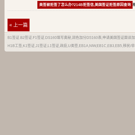
美签被拒签了怎么办?214B拒签信,美国签证拒签原因查询
« 上一篇
B1签证
.
B2签证
.F1签证.DS160填写奥秘,润色加分
DS160表
,申请
美国签证
面谈加
H1B
工签
,K1签证,J1签证,L1签证,
政庇
,
U类签
,EB1A,NIW,EB1C,EB3,EB5,
移民
/