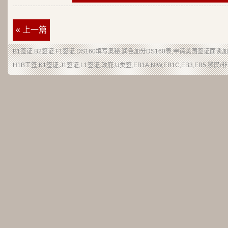
« 上一篇
B1签证
.
B2签证
.F1签证.DS160填写奥秘,润色加分
DS160表
,申请
美国签证
面谈加
H1B
工签
,K1签证,J1签证,L1签证,
政庇
,
U类签
,EB1A,NIW,EB1C,EB3,EB5,
移民
/