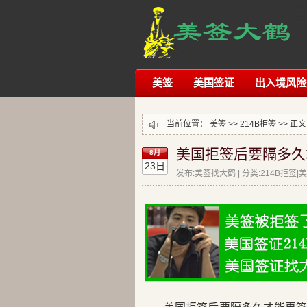
美签
美国签证
出入境风险
当前位置：
美签
>>
214B拒签
>> 正文
美国拒签后要隔多久
8月
23日
发布:美签找大鹤 | 分类:214B拒