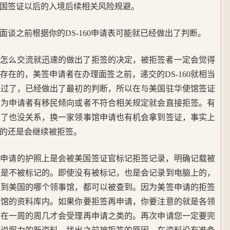
国签证以后的入境后续相关风险规避。
谈之前根据你的DS-160申请表可能就已经做出了判断。
你怎么交流就迅速的做出了拒签的决定，被拒签者一定会觉得
在的，美签申请者在办理面签之前，递交的DS-160就相当
查过了，已经做出了最初的判断，所以在与美国驻华使馆签证
认为申请者有移民倾向或者不符合相关规定就会直接拒签。有
签了也没关系，换一家领事馆申请也有机会拿到签证，事实上
的还是会继续被拒签。
签申请的护照上是会被美国签证官标记拒签记录，明确记载被
照是不被标记的。即使没有被标记，也是会记录到电脑上的，
管到美国的哪个领事馆，都可以被查到。因为美签申请的拒签
使馆的资料库内。如果你要拒签再申请，你要注意的就是各领
说在一周的周几才会受理再申请之类的。再次申请您一定要完