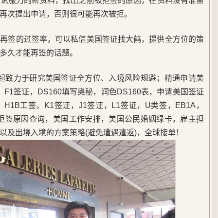
有说服力的新资料，找出之前被拒签的原因，在资料没有准备
再次提出申请，否则很可能再次被拒。
签再签的过签率，可以私信美国签证找大鹤，提供全方位的策
多久才能再签的话题。
5年起致力于研究美国签证全方位、入境风险规避；精通申请美
F1签证，DS160填写奥秘，润色DS160表，申请美国签证
1B工签，K1签证，J1签证，L1签证，U类签，EB1A，
，美签拒签原因查询，美国工作安排，美国公民婚姻绿卡，雇主担
以及出境入境的方案策略(避免遭遇遣返)，全球接单！