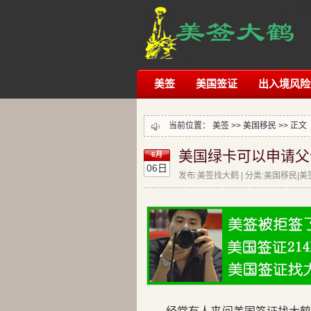
美签
美国签证
出入境风险
当前位置：
美签
>>
美国移民
>> 正文
美国绿卡可以申请父
6月
06日
发布:美签找大鹤 | 分类:美国移民