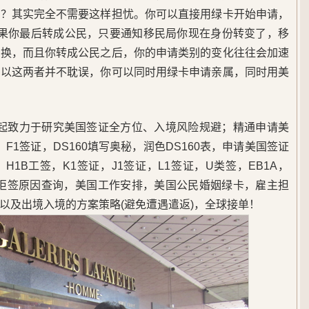
请？其实完全不需要这样担忧。你可以直接用绿卡开始申请，
。如果你最后转成公民，只要通知移民局你现在身份转变了，移
转换，而且你转成公民之后，你的申请类别的变化往往会加速
所以这两者并不耽误，你可以同时用绿卡申请亲属，同时用美
5年起致力于研究美国签证全方位、入境风险规避；精通申请美
F1签证，DS160填写奥秘，润色DS160表，申请美国签证
1B工签，K1签证，J1签证，L1签证，U类签，EB1A，
，美签拒签原因查询，美国工作安排，美国公民婚姻绿卡，雇主担
以及出境入境的方案策略(避免遭遇遣返)，全球接单！