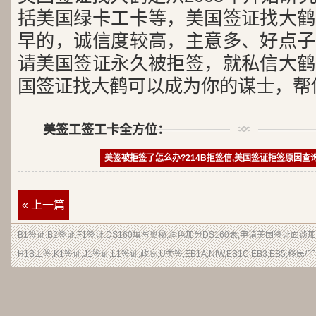
括美国绿卡工卡等，美国签证找大鹤
早的，诚信度较高，主意多、好点子
请美国签证永久被拒签，就私信大鹤
国签证找大鹤可以成为你的谋士，帮
美签工签工卡全方位：
美签被拒签了怎么办?214B拒签信,美国签证拒签原因查
« 上一篇
B1签证
.
B2签证
.F1签证.DS160填写奥秘,润色加分
DS160表
,申请
美国签证
面谈加
H1B
工签
,K1签证,J1签证,L1签证,
政庇
,
U类签
,EB1A,NIW,EB1C,EB3,EB5,
移民
/