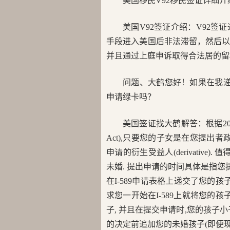
美国移民V92移民签证详细介
美国V92签证介绍：V92
手段进入美国后非法滞留，然后
并且通过上庭申诉取得合法居的留
问题、大鹤您好！如果在我递
申请绿卡吗？
美国签证找大鹤解答：根据2002年8月
Act),只要您的子女是在您提出
申请的衍生受益人(derivativ
未婚. 提出申请的时间具体是指您提交
在I-589申请表格上递交了您的孩
求您一开始在I-589上就将您的孩
子, 并且在提交申请时,您的孩子小
的决定前追加您的未婚孩子(即便现