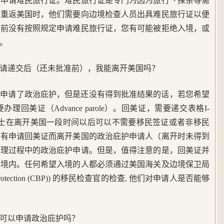
要申请难民旅行证。难民旅行证是专门为因为旅行丶探亲等需
在重返美国时，他们需要向边境检查人员出具难民旅行证以便
境前没有按照规定申请难民旅行证，您有可能被拒绝入境，或
。
请递交后（还未批准前），我能离开美国吗？
您申请了政治庇护，但是还没有得到批准结果的话，若您希望
回美证（Advance parole）。回美证，需要递交表格I-
人士在离开美国一段时间以后可以不需要移民签证或者非移民
没有申请回美证而离开美国的政治庇护申请人（离开时未得到
审理过程中的政治庇护申请。但是，值得注意的是，回美证并
国境内。任何希望入境的人都必须通过美国海关及边境保卫局
 Border Protection (CBP)) 的移民检查官的检查, 他们对申请人是否能够
可以申请政治庇护吗？