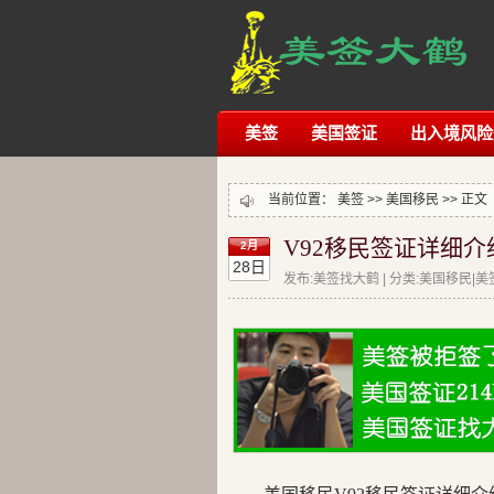
美签
美国签证
出入境风险
当前位置：
美签
>>
美国移民
>> 正文
V92移民签证详细介
2月
28日
发布:美签找大鹤 | 分类:美国移民