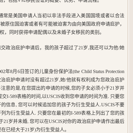
绍，包括V92移民签证的概要、优势、申请流程。
签证通常是美国申请人当初以非法手段进入美国国境或者以合法
以被原住国迫害或者有可能被迫害为由向美国政府申请庇护，
权，同时获得申请配偶以及未婚子女移民的类别。
交政治庇护申请后，我的孩子超过了21岁,我还可以为他/她
6日签订的儿童身份保护法(the Child Status Protection
者政治庇护申请时没有超过21岁,她/他就有权利成为您政治庇护
e). 值得注意的是,在您提出的申请的时候,您的子女必须小于21岁并
I-589表格的时间,以USCIS收到您申请的时间为准. 只要您
子的信息, 您可以时候追加您的孩子为衍生受益人.USCIS不要
子列为衍生受益人. 只要您在最初的I-589表格上列出了您的孩
于21岁并未婚, 您可以在USCIS对你的政治庇护申请作出最后
在已经大于21岁)为衍生受益人。