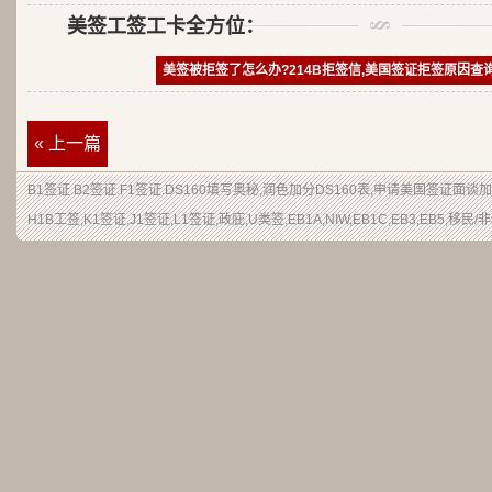
美签工签工卡全方位：
美签被拒签了怎么办?214B拒签信,美国签证拒签原因查
« 上一篇
B1签证
.
B2签证
.F1签证.DS160填写奥秘,润色加分
DS160表
,申请
美国签证
面谈加
H1B
工签
,K1签证,J1签证,L1签证,
政庇
,
U类签
,EB1A,NIW,EB1C,EB3,EB5,
移民
/