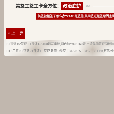
美签工签工卡全方位：
政治庇护
美签被拒签了怎么办?214B拒签信,美国签证拒签原因查
« 上一篇
B1签证
.
B2签证
.F1签证.DS160填写奥秘,润色加分
DS160表
,申请
美国签证
面谈加
H1B
工签
,K1签证,J1签证,L1签证,
政庇
,
U类签
,EB1A,NIW,EB1C,EB3,EB5,
移民
/