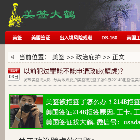
美签
美国签证
出入境风险规避
DS-160
美国
当前位置：
美签
>>
政治庇护
>> 正文
以前犯过罪能不能申请政庇(壁虎)？
11月
03日
发布:美签找大鹤 | 分类:政治庇护|美签被拒签了怎么办?214B拒签信