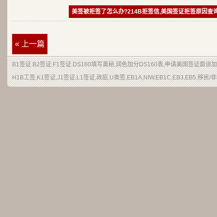
美签被拒签了怎么办?214B拒签信,美国签证拒签原因查
« 上一篇
B1签证
.
B2签证
.F1签证.DS160填写奥秘,润色加分
DS160表
,申请
美国签证
面谈加
H1B
工签
,K1签证,J1签证,L1签证,
政庇
,
U类签
,EB1A,NIW,EB1C,EB3,EB5,
移民
/