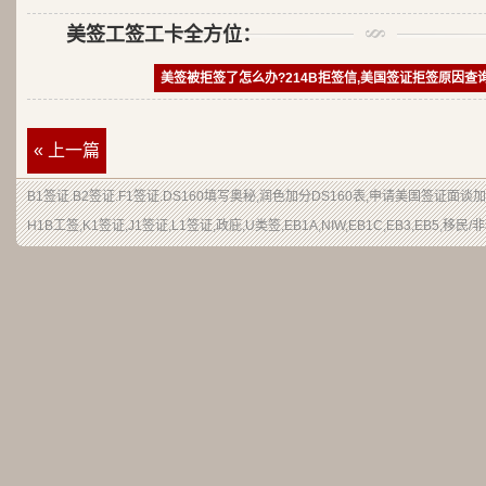
美签工签工卡全方位：
美签被拒签了怎么办?214B拒签信,美国签证拒签原因查
« 上一篇
B1签证
.
B2签证
.F1签证.DS160填写奥秘,润色加分
DS160表
,申请
美国签证
面谈加
H1B
工签
,K1签证,J1签证,L1签证,
政庇
,
U类签
,EB1A,NIW,EB1C,EB3,EB5,
移民
/