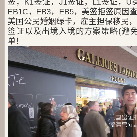
签，K1签证，J1签证，L1签证，U类
EB1C，EB3，EB5，美签拒签原
美国公民婚姻绿卡，雇主担保移民，
签证以及出境入境的方案策略(避免
单！