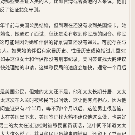
。对那些免签证入美的人，比如台湾或者香港的人来说，他们
反了签证豁免守则。
两年半前与美国公民结婚，但到现在还没有收到美国绿卡，她
据她说，她通过了面试，但还是没有收到移民局的回音。移民
。这可能是因为她和伴侣的背景调查还没有通过。可能存在与
的人。如果她的伴侣有家暴历史、性侵历史或染指过儿童SE
但如果这位女士和伴侣都没有刑事纪录，美国签证找大鹤建议
尽快处理她的申请，这样移民局的速度会加快，通常一个月后
他是美国公民，但她的太太还不是，他和太太长期分居，太太
太太这次在入关时被移民官员问话，这让他有点担心，因为他
问签证只有2个半月，等不到3个月以后。这位男士很苦恼，
太太在美国黑下来，美国签证找大鹤不建议他这么做，也最好
位男士的太太在过边检时被移民官员谈话，这中间不知道太太
果太太这么说了，并且移民官员敲电脑键盘、还留下了书面记