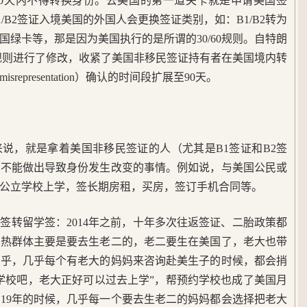
90天内不得转换身份。去美国的第一道关卡就是申请美国签
/B2签证入境美国的外国人会更换签证类别，如：B1/B2转为
绿卡等，那是因为美国执行的是所谓的30/60规则。自特朗
0规则进行了修改，收紧了美国非移民签证持有者在美国境内转
epresentation）确认的时间段扩展至90天。
说，就是拿着美国非移民签证的人（尤其是B1签证和B2签
，不能做出导致身份发生改变的事情。例如说，与美国公民或
公立学校上学，签长期房租，买房，签订手机合同等。
签转留学签：2014年之前，十年多次往返签证、二胎政策都
高热群体主要是要去生老二的，老二要生在美国了，老大也带
是乎，几乎每个有老大的妈妈来咨询赴美生子的时候，都会捎
学校吧，老大正好可以过去上学”，帮预约学校也成了美国月
、19年的时候，几乎每一个要去生老二的妈妈都会选择把老大