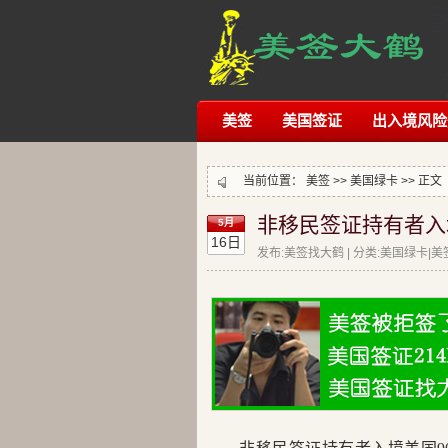
美签
美国签证
出入境风险
当前位置：
美签
>>
美国绿卡
>> 正文
非移民签证持有者入
5月
16日
发布:美签找大鹤 | 分类:美国绿卡