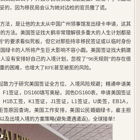
妥的，因为移民局会认为她对边检的官员撒了谎。
的方法，是让他的太太从中国广州领事馆发出绿卡申请，这其
险的方法。美国签证找大鹤非常理解很多重大的人生计划都是
规则”的要求看似死板，但它对那些持非移民签证或以临时身份
美国绿卡的人所将产生巨大影响不容小觑。美国签证找大鹤建
人没有安排好自己的入境计划，忽视了“90天规则”的存在很
重的困难，也增大了RFE甚至被拒的风险。
5年起致力于研究美国签证全方位、入境风险规避；精通申请美
F1签证，DS160填写奥秘，润色DS160表，申请美国签证
1B工签，K1签证，J1签证，L1签证，U类签，EB1A，
，美签拒签原因查询，美国工作安排，美国公民婚姻绿卡，雇主担
以及出境入境的方案策略(避免遭遇遣返)，全球接单！