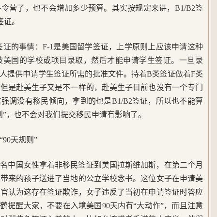
令营了，也不会增加多少预算。其实按规定来讲，B1/B2签
签证。
签证的事情：F-1是美国留学签证，上学原则上应该申请这种
被美国的学校或项目录取，然后才能申请学生签证。一旦录
人提供申请学生签证所需的批准文件。持着B类签证做着F类
。但是赴美生子又是不一样的，赴美生子目前也没有一个专门
强调没有移民倾向，拿到的也是B1/B2签证，所以也不能算
则”，也不会对我们提交移民申请有影响了。
90天规则”
一名中国女性拿着非移民签证到美国拉斯维加斯，在第二个月
内带来的孩子送进了当地的公立学校念书。这位女子在申请美
民官认为这存在签证欺诈，女子违反了当初在申请签证时答应
鹤提醒大家，不要在入境美国90天内有“大动作”，而且注意