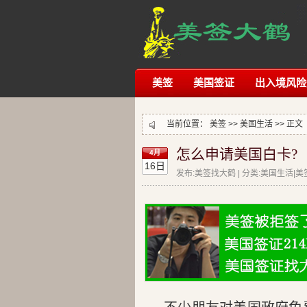
美签
美国签证
出入境风险
当前位置：
美签
>>
美国生活
>> 正文
怎么申请美国白卡?
4月
16日
发布:美签找大鹤 | 分类:美国生活