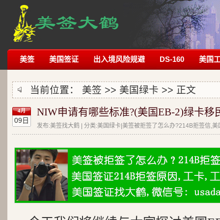
美签
美国签证
出入境风险规避
DS-160
美国
当前位置：
美签
>>
美国绿卡
>> 正文
NIW申请有哪些标准?(美国EB-2)绿卡移
4月
09日
发布:美签找大鹤 | 分类:美国绿卡|美签被拒签了怎么办?214B拒签信