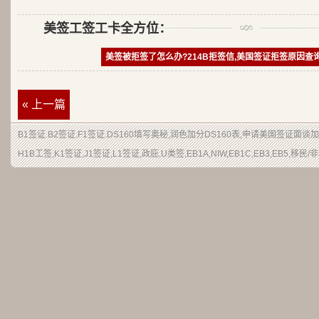
美签工签工卡全方位：
美签被拒签了怎么办?214B拒签信,美国签证拒签原因查
« 上一篇
B1签证
.
B2签证
.F1签证.DS160填写奥秘,润色加分
DS160表
,申请
美国签证
面谈加
H1B
工签
,K1签证,J1签证,L1签证,
政庇
,
U类签
,EB1A,NIW,EB1C,EB3,EB5,
移民
/