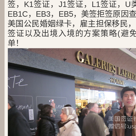
签，K1签证，J1签证，L1签证，U类
EB1C，EB3，EB5，美签拒签原
美国公民婚姻绿卡，雇主担保移民，
签证以及出境入境的方案策略(避免
单！