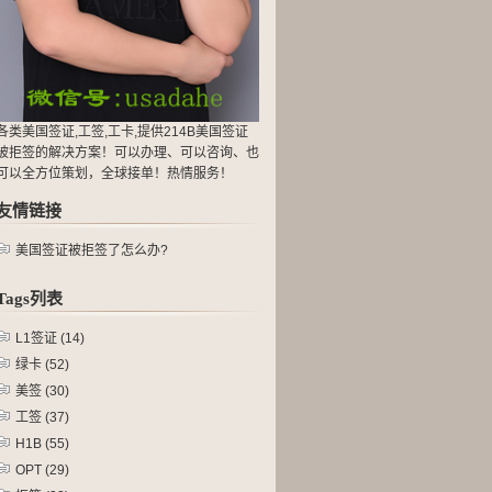
各类美国签证,工签,工卡,提供214B美国签证
被拒签的解决方案！可以办理、可以咨询、也
可以全方位策划，全球接单！热情服务！
友情链接
美国签证被拒签了怎么办?
Tags列表
L1签证
(14)
绿卡
(52)
美签
(30)
工签
(37)
H1B
(55)
OPT
(29)