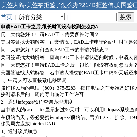
美签大鹤-美签被拒签了怎么办?214B拒签信,美国签
首页
|
|
申请EAD工卡之后,很长时间没有收到怎么办?
问：大鹤您好！申请EAD工卡需要多长时间？
美国签证找大鹤解答：正常情况，EAD工卡申请的处理时间是9
问：大鹤您好！如何查询EAD工卡的申请的状态？
美国签证找大鹤解答：查询EAD工卡申请状态的时候，申请人
问：大鹤您好！申请EAD工卡之后，很长时间没有收到怎么办
美国签证找大鹤解答：若申请人提交的EAD工卡申请90天后
1、申请人可以直接致电移民局
拨打移民局的电话（800）375-5283，拨打电话之前要准备
接到请求后的一周内寄出临时工作许可
2、通过infopass预约查询办理进度
当申请人的case status显示超过90天时，可以利用infopa
在预约当天，务必要携带infopass预约信、官方ID卡、护照
移民局先发放Interim EAD。
3、通过议员加急