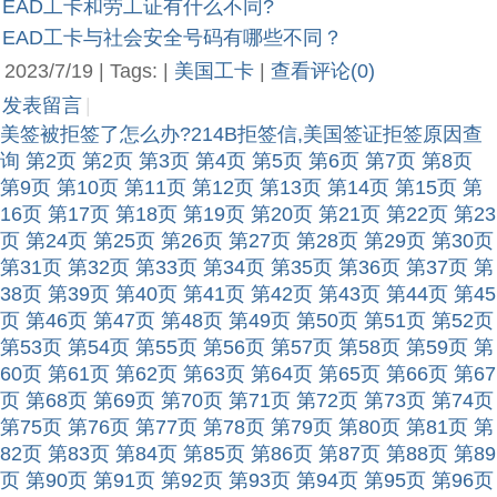
EAD工卡和劳工证有什么不同?
EAD工卡与社会安全号码有哪些不同？
2023/7/19 | Tags: |
美国工卡
|
查看评论(0)
发表留言
|
美签被拒签了怎么办?214B拒签信,美国签证拒签原因查
询
第2页
第2页
第3页
第4页
第5页
第6页
第7页
第8页
第9页
第10页
第11页
第12页
第13页
第14页
第15页
第
16页
第17页
第18页
第19页
第20页
第21页
第22页
第23
页
第24页
第25页
第26页
第27页
第28页
第29页
第30页
第31页
第32页
第33页
第34页
第35页
第36页
第37页
第
38页
第39页
第40页
第41页
第42页
第43页
第44页
第45
页
第46页
第47页
第48页
第49页
第50页
第51页
第52页
第53页
第54页
第55页
第56页
第57页
第58页
第59页
第
60页
第61页
第62页
第63页
第64页
第65页
第66页
第67
页
第68页
第69页
第70页
第71页
第72页
第73页
第74页
第75页
第76页
第77页
第78页
第79页
第80页
第81页
第
82页
第83页
第84页
第85页
第86页
第87页
第88页
第89
页
第90页
第91页
第92页
第93页
第94页
第95页
第96页