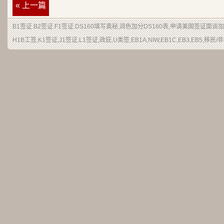
« 上一篇
B1签证
.
B2签证
.F1签证.DS160填写奥秘,润色加分
DS160表
,申请
美国签证
面谈加
H1B
工签
,K1签证,J1签证,L1签证,
政庇
,
U类签
,EB1A,NIW,EB1C,EB3,EB5,
移民
/