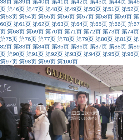
38页
第39页
第40页
第41页
第42页
第43页
第44页
第45
页
第46页
第47页
第48页
第49页
第50页
第51页
第52页
第53页
第54页
第55页
第56页
第57页
第58页
第59页
第
60页
第61页
第62页
第63页
第64页
第65页
第66页
第67
页
第68页
第69页
第70页
第71页
第72页
第73页
第74页
第75页
第76页
第77页
第78页
第79页
第80页
第81页
第
82页
第83页
第84页
第85页
第86页
第87页
第88页
第89
页
第90页
第91页
第92页
第93页
第94页
第95页
第96页
第97页
第98页
第99页
第100页