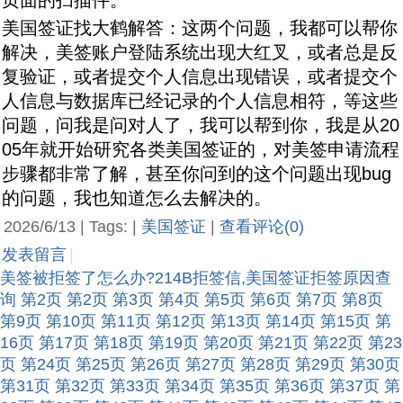
页面的扫描件。
美国签证找大鹤解答：这两个问题，我都可以帮你
解决，美签账户登陆系统出现大红叉，或者总是反
复验证，或者提交个人信息出现错误，或者提交个
人信息与数据库已经记录的个人信息相符，等这些
问题，问我是问对人了，我可以帮到你，我是从20
05年就开始研究各类美国签证的，对美签申请流程
步骤都非常了解，甚至你问到的这个问题出现bug
的问题，我也知道怎么去解决的。
2026/6/13 | Tags: |
美国签证
|
查看评论(0)
发表留言
|
美签被拒签了怎么办?214B拒签信,美国签证拒签原因查
询
第2页
第2页
第3页
第4页
第5页
第6页
第7页
第8页
第9页
第10页
第11页
第12页
第13页
第14页
第15页
第
16页
第17页
第18页
第19页
第20页
第21页
第22页
第23
页
第24页
第25页
第26页
第27页
第28页
第29页
第30页
第31页
第32页
第33页
第34页
第35页
第36页
第37页
第