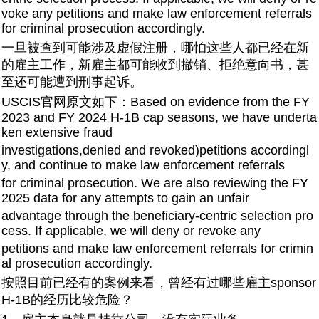
voke any petitions and make law enforcement referrals
for criminal prosecution accordingly.
一旦被查到可能涉及虚假注册，哪怕这些人都已经在新
的雇主工作，新雇主都可能收到撤销、拒绝意向书，甚
至还可能遭到刑事起诉。
USCIS官网原文如下：Based on evidence from the FY
2023 and FY 2024 H-1B cap seasons, we have underta
ken extensive fraud
investigations,denied and revoked)petitions accordingl
y, and continue to make law enforcement referrals
for criminal prosecution. We are also reviewing the FY
2025 data for any attempts to gain an unfair
advantage through the beneficiary-centric selection pro
cess. If applicable, we will deny or revoke any
petitions and make law enforcement referrals for crimin
al prosecution accordingly.
按照目前已经有的案例来看，曾经有过哪些雇主sponsor
H-1B的经历比较危险？