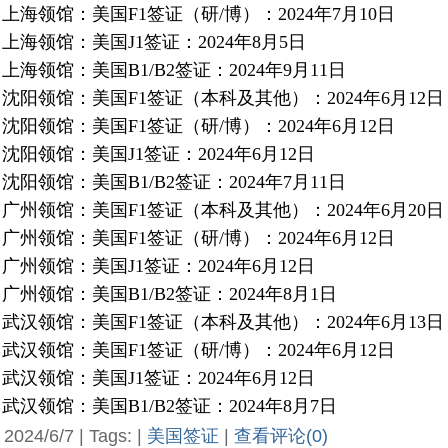
上海领馆：美国F1签证（研/博）：2024年7月10日
上海领馆：美国J1签证：2024年8月5日
上海领馆：美国B1/B2签证：2024年9月11日
沈阳领馆：美国F1签证（本科及其他）：2024年6月12日
沈阳领馆：美国F1签证（研/博）：2024年6月12日
沈阳领馆：美国J1签证：2024年6月12日
沈阳领馆：美国B1/B2签证：2024年7月11日
广州领馆：美国F1签证（本科及其他）：2024年6月20日
广州领馆：美国F1签证（研/博）：2024年6月12日
广州领馆：美国J1签证：2024年6月12日
广州领馆：美国B1/B2签证：2024年8月1日
武汉领馆：美国F1签证（本科及其他）：2024年6月13日
武汉领馆：美国F1签证（研/博）：2024年6月12日
武汉领馆：美国J1签证：2024年6月12日
武汉领馆：美国B1/B2签证：2024年8月7日
2024/6/7 | Tags: |
美国签证
|
查看评论(0)