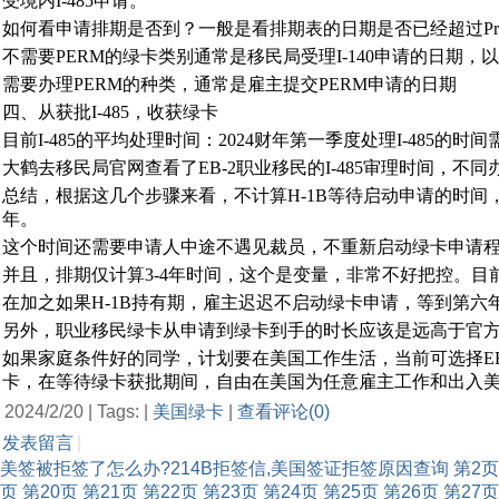
受境内I-485申请。
如何看申请排期是否到？一般是看排期表的日期是否已经超过Prior
不需要PERM的绿卡类别通常是移民局受理I-140申请的日期
需要办理PERM的种类，通常是雇主提交PERM申请的日期
四、从获批I-485，收获绿卡
目前I-485的平均处理时间：2024财年第一季度处理I-485的时间需
大鹤去移民局官网查看了EB-2职业移民的I-485审理时间，不同办
总结，根据这几个步骤来看，不计算H-1B等待启动申请的时间，从启动EB
年。
这个时间还需要申请人中途不遇见裁员，不重新启动绿卡申请
并且，排期仅计算3-4年时间，这个是变量，非常不好把控。
在加之如果H-1B持有期，雇主迟迟不启动绿卡申请，等到第六年
另外，职业移民绿卡从申请到绿卡到手的时长应该是远高于官
如果家庭条件好的同学，计划要在美国工作生活，当前可选择EB-5
卡，在等待绿卡获批期间，自由在美国为任意雇主工作和出入
2024/2/20 | Tags: |
美国绿卡
|
查看评论(0)
发表留言
|
美签被拒签了怎么办?214B拒签信,美国签证拒签原因查询
第2页
页
第20页
第21页
第22页
第23页
第24页
第25页
第26页
第27页