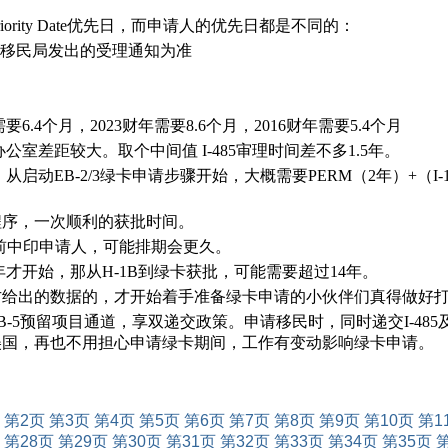
ity Date优先日，而申请人的优先日都是不同的：
，以移民局发出的受理通知为准
要6.4个月，2023财年需要8.6个月，2016财年需要5.4个月
公室差距较大。取个中间值 I-485审理时间差不多1.5年。
-2/3绿卡申请步骤开始，大概需要PERM（2年）+（I-140+排期等
程序，一次顺利的获批时间。
目前中印申请人，可能排期会更久。
才开始，那从H-1B到绿卡获批，可能需要超过14年。
方给出的数据的，才开始着手准备绿卡申请的小伙伴们真得做好
预留项目通道，享双递交政策。申请移民时，同时递交I-485及EA
美国，再也不用担心申请绿卡期间，工作有变动影响绿卡申请。
第2页
第3页
第4页
第5页
第6页
第7页
第8页
第9页
第10页
第1
第28页
第29页
第30页
第31页
第32页
第33页
第34页
第35页