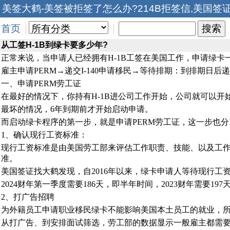
美签大鹤-美签被拒签了怎么办?214B拒签信,美国签
首页
|
|
从工签H-1B到绿卡要多少年?
正常来说，当申请人已经拥有H-1B工签在美国工作，申请绿卡
雇主申请PERM→递交I-140申请移民→等待排期：到排期日后递交I
一、申请PERM劳工证
在最好的情况下，你持有H-1B进公司工作开始，公司就可以开
最坏的情况，6年到期前才开始启动申请。
而启动绿卡程序的第一步，就是申请PERM劳工证，这一步也
1、确认现行工资标准：
现行工资标准是由美国劳工部来评估工作职责、技能、以及工
准。
美国签证找大鹤发现，自2016年以来，绿卡申请人等待现行
2024财年第一季度需要186天，即半年时间，2023财年需要19
2、打广告招聘
为外籍员工申请职业移民绿卡不能影响美国本土员工的就业，
从打广告、到安排面试筛选，劳工部的数据显示一般雇主都需