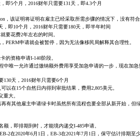
，即5个月，2016财年只需要131天，即4.3个月
ification，该证明将证明在雇主已经采取所需步骤的情况下，
3天，即10个月，2016财年只需要180天，即半年时间
就要花费2年左右的时间。
，PERM申请就会被暂停，因为无法像移民局解释其合理性。
的资格申请I-140阶段。
卡申请过程中唯一允许通过缴纳额外费用享受加急申请的一步，现在加急
要130天，2016财年只需要6个月
人可以在15个自然日内得到审批结果，费用2,805美元。
意义重大。
之后再有其他雇主申请绿卡时虽然所有流程也要全部从新开始，但
绿卡名额，即排期到时，才能境内递交I-485申请。
B-2在2020年6月1日，EB-3在2021年7月1日，保守估计