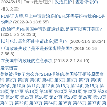
2024/2/15 | Tags:政治庇护 |
政治庇护
|
查看评论(0)
相关文章:
F1签证入境,马上申请政治庇护BH,还需要维持我的F1身
份吗?
(2022-9-3 13:8:55)
(政治壁虎)在美国申请政庇通过后,是否可以离开美国?
(2021-5-3 16:23:3)
以前犯过罪能不能申请政庇(壁虎)？
(2020-11-3 6:6:34)
申请政庇失败了是不是必须离境美国?
(2018-10-16
2:56:8)
在美国申请政庇的注意事项
(2018-8-3 1:34:10)
发表留言
|
美签被拒签了怎么办?214B拒签信,美国签证拒签原因查
询
第2页
第2页
第3页
第4页
第5页
第6页
第7页
第8页
第9页
第10页
第11页
第12页
第13页
第14页
第15页
第
16页
第17页
第18页
第19页
第20页
第21页
第22页
第23
页
第24页
第25页
第26页
第27页
第28页
第29页
第30页
第31页
第32页
第33页
第34页
第35页
第36页
第37页
第