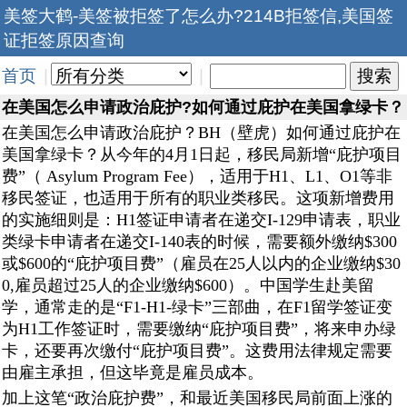
美签大鹤-美签被拒签了怎么办?214B拒签信,美国签
证拒签原因查询
首页
|
|
在美国怎么申请政治庇护?如何通过庇护在美国拿绿卡？
在美国怎么申请政治庇护？BH（壁虎）如何通过庇护在
美国拿绿卡？从今年的4月1日起，移民局新增“庇护项目
费”（ Asylum Program Fee），适用于H1、L1、O1等非
移民签证，也适用于所有的职业类移民。这项新增费用
的实施细则是：H1签证申请者在递交I-129申请表，职业
类绿卡申请者在递交I-140表的时候，需要额外缴纳$300
或$600的“庇护项目费”（雇员在25人以内的企业缴纳$30
0,雇员超过25人的企业缴纳$600）。中国学生赴美留
学，通常走的是“F1-H1-绿卡”三部曲，在F1留学签证变
为H1工作签证时，需要缴纳“庇护项目费”，将来申办绿
卡，还要再次缴付“庇护项目费”。这费用法律规定需要
由雇主承担，但这毕竟是雇员成本。
加上这笔“政治庇护费”，和最近美国移民局前面上涨的