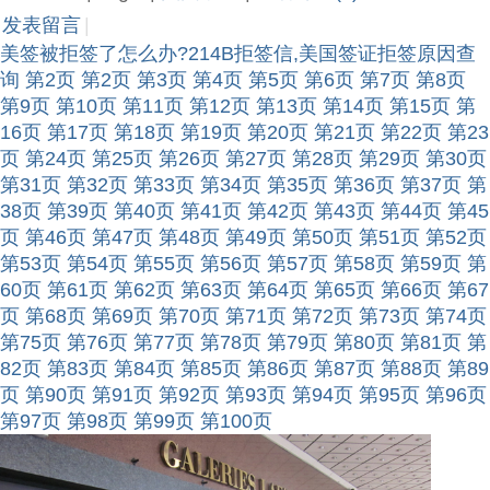
发表留言
|
美签被拒签了怎么办?214B拒签信,美国签证拒签原因查
询
第2页
第2页
第3页
第4页
第5页
第6页
第7页
第8页
第9页
第10页
第11页
第12页
第13页
第14页
第15页
第
16页
第17页
第18页
第19页
第20页
第21页
第22页
第23
页
第24页
第25页
第26页
第27页
第28页
第29页
第30页
第31页
第32页
第33页
第34页
第35页
第36页
第37页
第
38页
第39页
第40页
第41页
第42页
第43页
第44页
第45
页
第46页
第47页
第48页
第49页
第50页
第51页
第52页
第53页
第54页
第55页
第56页
第57页
第58页
第59页
第
60页
第61页
第62页
第63页
第64页
第65页
第66页
第67
页
第68页
第69页
第70页
第71页
第72页
第73页
第74页
第75页
第76页
第77页
第78页
第79页
第80页
第81页
第
82页
第83页
第84页
第85页
第86页
第87页
第88页
第89
页
第90页
第91页
第92页
第93页
第94页
第95页
第96页
第97页
第98页
第99页
第100页