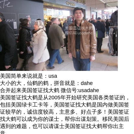
美国简单来说就是：usa
大小的大，仙鹤的鹤，拼音就是：dahe
合并起来美国签证找大鹤 微信号:usadahe
美国签证找大鹤是从2005年开始研究美国各类签证的，
包括美国绿卡工卡等，美国签证找大鹤是国内做美国签
证较早的，诚信度较高，主意多、好点子多！美国签证
找大鹤可以成为你的谋士，帮你出谋划策。移民美国后
遇到的难题，也可以请谋士美国签证找大鹤帮你出主
意。