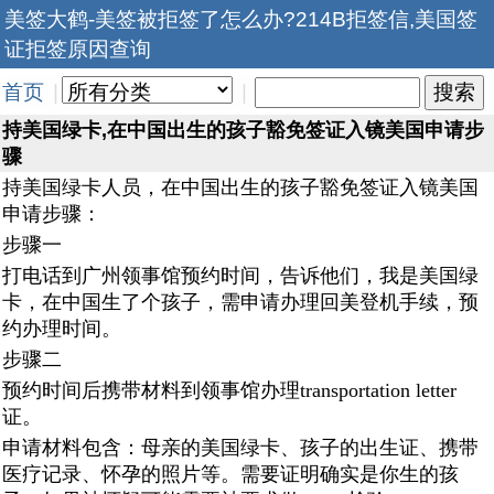
美签大鹤-美签被拒签了怎么办?214B拒签信,美国签
证拒签原因查询
首页
|
|
持美国绿卡,在中国出生的孩子豁免签证入镜美国申请步
骤
持美国绿卡人员，在中国出生的孩子豁免签证入镜美国
申请步骤：
步骤一
打电话到广州领事馆预约时间，告诉他们，我是美国绿
卡，在中国生了个孩子，需申请办理回美登机手续，预
约办理时间。
步骤二
预约时间后携带材料到领事馆办理transportation letter
证。
申请材料包含：母亲的美国绿卡、孩子的出生证、携带
医疗记录、怀孕的照片等。需要证明确实是你生的孩