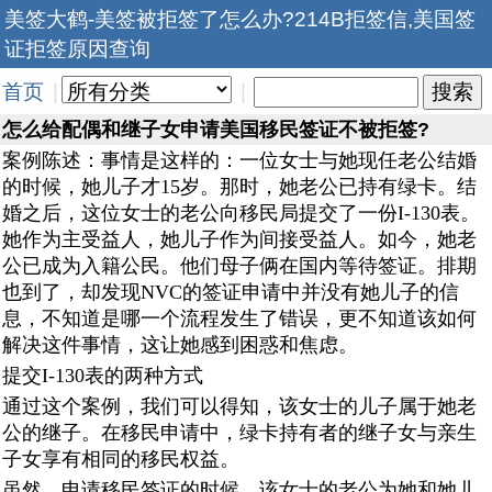
美签大鹤-美签被拒签了怎么办?214B拒签信,美国签
证拒签原因查询
首页
|
|
怎么给配偶和继子女申请美国移民签证不被拒签?
案例陈述：事情是这样的：一位女士与她现任老公结婚
的时候，她儿子才15岁。那时，她老公已持有绿卡。结
婚之后，这位女士的老公向移民局提交了一份I-130表。
她作为主受益人，她儿子作为间接受益人。如今，她老
公已成为入籍公民。他们母子俩在国内等待签证。排期
也到了，却发现NVC的签证申请中并没有她儿子的信
息，不知道是哪一个流程发生了错误，更不知道该如何
解决这件事情，这让她感到困惑和焦虑。
提交I-130表的两种方式
通过这个案例，我们可以得知，该女士的儿子属于她老
公的继子。在移民申请中，绿卡持有者的继子女与亲生
子女享有相同的移民权益。
虽然，申请移民签证的时候，该女士的老公为她和她儿