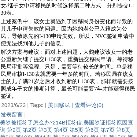
女/继子女申请移民的时候选择第二种方式：分别提交I-1
30表。
上述案例中，该女士就遇到了因移民身份变化而导致的
其儿子申请失效的问题。因为她的老公已入籍成为公
民，导致原先的I-130申请失效。所以，NVC签证申请中
便无法找到他儿子的信息。
解决方案与建议：面对上述问题，大鹤建议该女士的老
公重新为继子提交I-130表，重新提交移民申请、等待移
民局审批等流程。只是，需要等待较长的时间。单是移
民局审核I-130表就需要一年多的时间。若移民局在该女
士的儿子满21岁之后才收到新的I-130表，那样就需要按
照成年子女的排期计算，最长可能需要7年才能获得移民
签证。
2023/6/23 | Tags: |
美国移民
|
查看评论(0)
发表留言
|
美签被拒签了怎么办?214B拒签信,美国签证拒签原因查
询
第2页
第2页
第3页
第4页
第5页
第6页
第7页
第8页