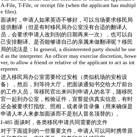
A-File, T-File, or receipt file (when the applicant has multipl
e files).
面谈时，申请人如果英语不够好，可以当场要求移民局
提供翻译（但是有时移民局办公室没有合适的翻译人
员，会要求申请人改到别的日期再来一次），也可以自
己安排翻译。是否能够请自己的亲属来做翻译呢？移民
局的说法是：In general, a disinterested party should be use
d as the interpreter. An officer may exercise discretion, howe
ver, to allow a friend or relative of the applicant to act as int
erpreter.
进入移民局办公室需要经过安检（类似机场的安检设
备），然后，到等待大厅，把面谈通知书交给大厅前台
的工作人员，等移民官出来叫到申请人的名字，随移民
官一起到办公室，检验证件，宣誓提供真实信息，有时
还会被要求打指纹、照相，或者录音录像（用来确保是
申请人本人来参加面谈而不是别人冒名顶替的）。
I-485 面谈时，各类移民申请共同需要的文件
对于下面提到的一些重要文件，申请人可以同时携带原