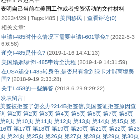
还在正常运营中
表明自己当前在美国工作或者投资活动的文件材料
2023/4/29 | Tags:I485 |
美国移民
|
查看评论(0)
相关文章:
申请I-485时什么情况下需要申请I-601豁免?
(2022-5-3
6:6:58)
递交I-485是什么?
(2019-1-16 14:41:13)
美国婚姻绿卡I-485申请全流程
(2019-1-9 14:31:59)
在USA递交I-485转身份,是否只有拿到绿卡才能离境美
国?
(2018-9-19 2:33:28)
关于I-458的一些解答
(2018-6-29 9:29:22)
发表留言
|
美签被拒签了怎么办?214B拒签信,美国签证拒签原因查
询
第2页
第2页
第3页
第4页
第5页
第6页
第7页
第8页
第9页
第10页
第11页
第12页
第13页
第14页
第15页
第
16页
第17页
第18页
第19页
第20页
第21页
第22页
第23
页
第24页
第25页
第26页
第27页
第28页
第29页
第30页