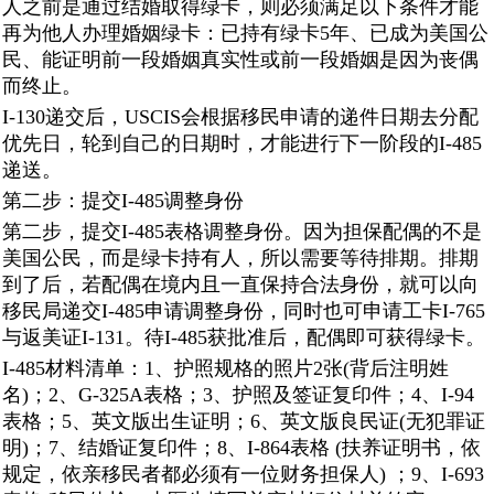
人之前是通过结婚取得绿卡，则必须满足以下条件才能
再为他人办理婚姻绿卡：已持有绿卡5年、已成为美国公
民、能证明前一段婚姻真实性或前一段婚姻是因为丧偶
而终止。
I-130递交后，USCIS会根据移民申请的递件日期去分配
优先日，轮到自己的日期时，才能进行下一阶段的I-485
递送。
第二步：提交I-485调整身份
第二步，提交I-485表格调整身份。因为担保配偶的不是
美国公民，而是绿卡持有人，所以需要等待排期。排期
到了后，若配偶在境内且一直保持合法身份，就可以向
移民局递交I-485申请调整身份，同时也可申请工卡I-765
与返美证I-131。待I-485获批准后，配偶即可获得绿卡。
I-485材料清单：1、护照规格的照片2张(背后注明姓
名)；2、G-325A表格；3、护照及签证复印件；4、I-94
表格；5、英文版出生证明；6、英文版良民证(无犯罪证
明)；7、结婚证复印件；8、I-864表格 (扶养证明书，依
规定，依亲移民者都必须有一位财务担保人) ；9、I-693