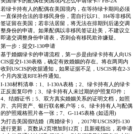
美国绿卡的配偶在美国境内怎么申请绿卡// FB-2A
若绿卡持有人的配偶在美国境内，在等待绿卡期间必须
一直保持合法的非移民身份，需自行以F1、H4等非移民
签证留在美国；若非法居留，将无法在排期到后递交调
整身份的申请。如果配偶以非移民签证赴美，不建议立
即递交调整身份申请表，否则会有移民欺诈嫌疑。
第一步：提交I-130申请
基于婚姻绿卡的申请流程，第一步是由绿卡持有人向US
CIS提交I-130表格，确定有效婚姻的存在。将在两周内
收到USCIS的收据通知，如果证据不足，USCIS将在2-3
个月内发送RFE补件通知。
I-130材料清单：1、I-130A表格；2、绿卡持有人的绿卡
正反面复印件；3、绿卡持有人未过期的护照复印件；
4、结婚证书；5、双方真实婚姻关系的证明文档，如照
片、共同资产、银行联名帐户等；6、绿卡持有人与配偶
的护照规格照片各一张；7、G-1145表格 (如适用)
为打击美国假结婚（商婚绿卡），2017年USCIS对I-130
进行更新，页数从2页增加到12页；且新规指出，若申请