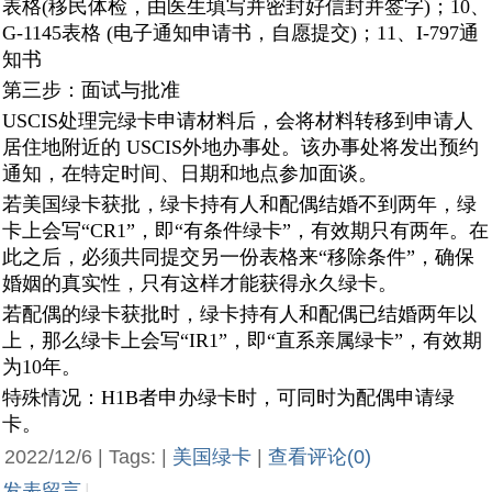
表格(移民体检，由医生填写并密封好信封并签字)；10、
G-1145表格 (电子通知申请书，自愿提交)；11、I-797通
知书
第三步：面试与批准
USCIS处理完绿卡申请材料后，会将材料转移到申请人
居住地附近的 USCIS外地办事处。该办事处将发出预约
通知，在特定时间、日期和地点参加面谈。
若美国绿卡获批，绿卡持有人和配偶结婚不到两年，绿
卡上会写“CR1”，即“有条件绿卡”，有效期只有两年。在
此之后，必须共同提交另一份表格来“移除条件”，确保
婚姻的真实性，只有这样才能获得永久绿卡。
若配偶的绿卡获批时，绿卡持有人和配偶已结婚两年以
上，那么绿卡上会写“IR1”，即“直系亲属绿卡”，有效期
为10年。
特殊情况：H1B者申办绿卡时，可同时为配偶申请绿
卡。
2022/12/6 | Tags: |
美国绿卡
|
查看评论(0)
发表留言
|