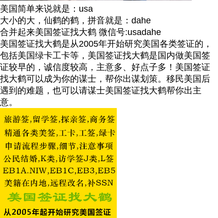
美国简单来说就是：usa
大小的大，仙鹤的鹤，拼音就是：dahe
合并起来美国签证找大鹤 微信号:usadahe
美国签证找大鹤是从2005年开始研究美国各类签证的，
包括美国绿卡工卡等，美国签证找大鹤是国内做美国签
证较早的，诚信度较高，主意多、好点子多！美国签证
找大鹤可以成为你的谋士，帮你出谋划策。移民美国后
遇到的难题，也可以请谋士美国签证找大鹤帮你出主
意。