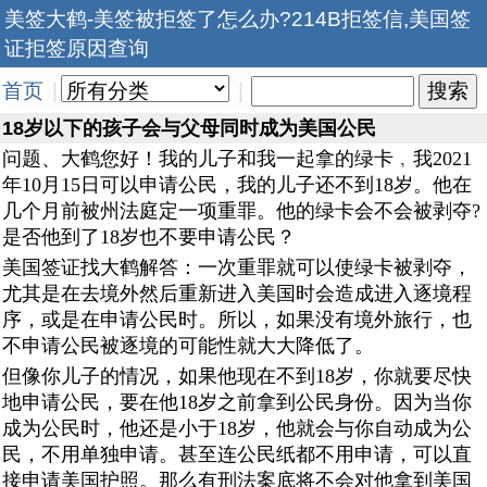
美签大鹤-美签被拒签了怎么办?214B拒签信,美国签
证拒签原因查询
首页
|
|
18岁以下的孩子会与父母同时成为美国公民
问题、大鹤您好！我的儿子和我一起拿的绿卡﹐我2021
年10月15日可以申请公民，我的儿子还不到18岁。他在
几个月前被州法庭定一项重罪。他的绿卡会不会被剥夺?
是否他到了18岁也不要申请公民？
美国签证找大鹤解答：一次重罪就可以使绿卡被剥夺，
尤其是在去境外然后重新进入美国时会造成进入逐境程
序，或是在申请公民时。所以，如果没有境外旅行，也
不申请公民被逐境的可能性就大大降低了。
但像你儿子的情况，如果他现在不到18岁，你就要尽快
地申请公民，要在他18岁之前拿到公民身份。因为当你
成为公民时，他还是小于18岁，他就会与你自动成为公
民，不用单独申请。甚至连公民纸都不用申请，可以直
接申请美国护照。那么有刑法案底将不会对他拿到美国