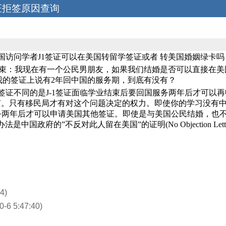
证拒签原因查询
美国访问学者J1签证可以在美国转留学签证或者 转美国婚姻绿卡吗
结束：我现在有一个公民男朋友，如果我们结婚是否可以直接在美国
但我的签证上说有2年回中国的服务期，到底有没有？
-1签证不同的是J-1签证面临学业结束后要回国服务两年后才可
有。只有移民局才有对这个问题决定的权力。即使你的学习没有
需要回中国服务两年后才可以申请美国其他签证。即使是与美国公民结
”不反对此人留在美国”的证明(No Objection Letter)。可
4)
0-6 5:47:40)