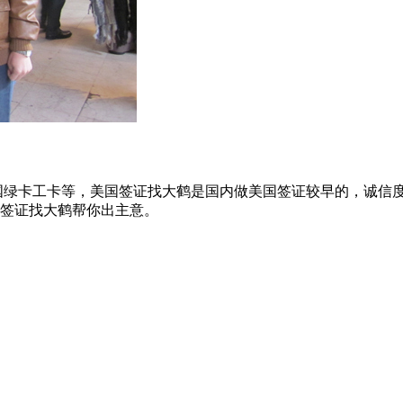
美国绿卡工卡等，美国签证找大鹤是国内做美国签证较早的，诚信
签证找大鹤帮你出主意。