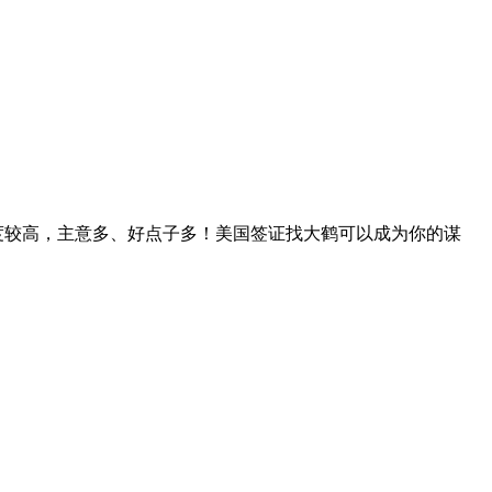
度较高，主意多、好点子多！美国签证找大鹤可以成为你的谋