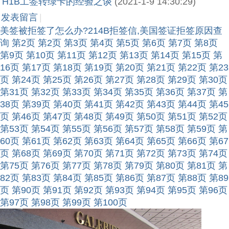
H1B工签转绿卡的经验之谈
(2021-1-9 14:30:29)
发表留言
|
美签被拒签了怎么办?214B拒签信,美国签证拒签原因查
询
第2页
第2页
第3页
第4页
第5页
第6页
第7页
第8页
第9页
第10页
第11页
第12页
第13页
第14页
第15页
第
16页
第17页
第18页
第19页
第20页
第21页
第22页
第23
页
第24页
第25页
第26页
第27页
第28页
第29页
第30页
第31页
第32页
第33页
第34页
第35页
第36页
第37页
第
38页
第39页
第40页
第41页
第42页
第43页
第44页
第45
页
第46页
第47页
第48页
第49页
第50页
第51页
第52页
第53页
第54页
第55页
第56页
第57页
第58页
第59页
第
60页
第61页
第62页
第63页
第64页
第65页
第66页
第67
页
第68页
第69页
第70页
第71页
第72页
第73页
第74页
第75页
第76页
第77页
第78页
第79页
第80页
第81页
第
82页
第83页
第84页
第85页
第86页
第87页
第88页
第89
页
第90页
第91页
第92页
第93页
第94页
第95页
第96页
第97页
第98页
第99页
第100页