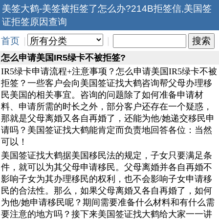
美签大鹤-美签被拒签了怎么办?214B拒签信,美国签
证拒签原因查询
首页
|
|
怎么申请美国IR5绿卡不被拒签?
IR5绿卡申请流程+注意事项？怎么申请美国IR5绿卡不被
拒签？一些客户会向美国签证找大鹤咨询帮父母办理移
民美国的相关事宜。咨询的问题除了如何准备申请材
料、申请所需的时长之外，部分客户还存在一个疑惑，
那就是父母离婚又各自再婚了，还能为他/她递交移民申
请吗？美国签证找大鹤能肯定而负责地回答各位：当然
可以！
美国签证找大鹤据美国移民法的规定，子女只要满足条
件，就可以为其父母申请移民。父母离婚并各自再婚不
影响子女为其办理移民的权利，也不会影响子女申请移
民的合法性。那么，如果父母离婚又各自再婚了，如何
为他/她申请移民呢？期间需要准备什么材料和有什么需
要注意的地方吗？接下来美国签证找大鹤给大家一一讲