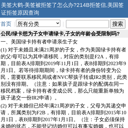
美签大鹤-美签被拒签了怎么办?214B拒签信,美国签
证拒签原因查询
首页
|
|
公民/绿卡想为子女申请绿卡,子女的年龄会受限制吗?
一、美国绿卡持有者申请亲生子女
(1) 对于未婚且未满21周岁的子女，作为美国绿卡持有者
的父/母可以为其申请移民，对应的类别是F2A，有排
期，目前表A排期到2019年11月1日，表B排期到2023年9
月1日。若等待排期期间，绿卡持有者的身份转变为公
民，需要联系移民局或者NVC帮孩子转成IR2类别，此类
别没有排期。（注意：如果孩子是跟绿卡的配偶在同一
移民档案，绿卡持有者变成公民，那么只能重新单独为
孩子递交一份IR2申请）。
(2) 对于未婚但已经年满21周岁的子女，父母为其递交申
请，所属类别为F2B，有排期，目前表A排期到2015年10
月1日，表B排期到2017年1月1日。（注：子女必须保持
未婚的状态，不能登记结婚但可以有事实婚姻，也可以