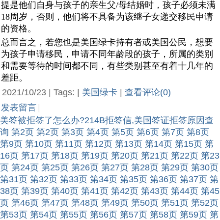
提是他们自身与孩子的亲生父/母结婚时，孩子必须未满
18周岁，否则，他们将不具备为该继子女递交移民申请
的资格。
总而言之，若您也是美国绿卡持有者或美国公民，想要
为孩子申请移民，申请不同年龄段的孩子，所属的类别
和需要等待的时间都不同，有些类别甚至有着十几年的
差距。
2021/10/23 | Tags: |
美国绿卡
|
查看评论(0)
发表留言
|
美签被拒签了怎么办?214B拒签信,美国签证拒签原因查
询
第2页
第2页
第3页
第4页
第5页
第6页
第7页
第8页
第9页
第10页
第11页
第12页
第13页
第14页
第15页
第
16页
第17页
第18页
第19页
第20页
第21页
第22页
第23
页
第24页
第25页
第26页
第27页
第28页
第29页
第30页
第31页
第32页
第33页
第34页
第35页
第36页
第37页
第
38页
第39页
第40页
第41页
第42页
第43页
第44页
第45
页
第46页
第47页
第48页
第49页
第50页
第51页
第52页
第53页
第54页
第55页
第56页
第57页
第58页
第59页
第