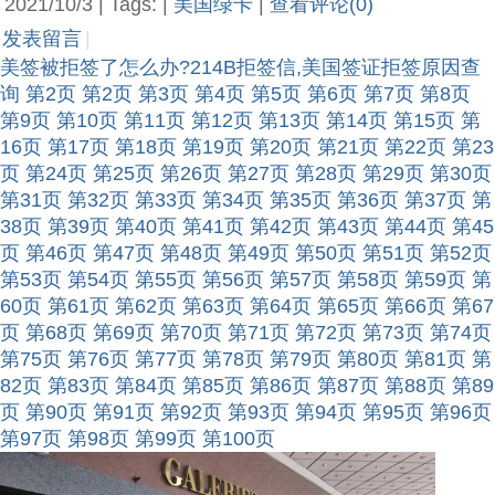
2021/10/3 | Tags: |
美国绿卡
|
查看评论(0)
发表留言
|
美签被拒签了怎么办?214B拒签信,美国签证拒签原因查
询
第2页
第2页
第3页
第4页
第5页
第6页
第7页
第8页
第9页
第10页
第11页
第12页
第13页
第14页
第15页
第
16页
第17页
第18页
第19页
第20页
第21页
第22页
第23
页
第24页
第25页
第26页
第27页
第28页
第29页
第30页
第31页
第32页
第33页
第34页
第35页
第36页
第37页
第
38页
第39页
第40页
第41页
第42页
第43页
第44页
第45
页
第46页
第47页
第48页
第49页
第50页
第51页
第52页
第53页
第54页
第55页
第56页
第57页
第58页
第59页
第
60页
第61页
第62页
第63页
第64页
第65页
第66页
第67
页
第68页
第69页
第70页
第71页
第72页
第73页
第74页
第75页
第76页
第77页
第78页
第79页
第80页
第81页
第
82页
第83页
第84页
第85页
第86页
第87页
第88页
第89
页
第90页
第91页
第92页
第93页
第94页
第95页
第96页
第97页
第98页
第99页
第100页