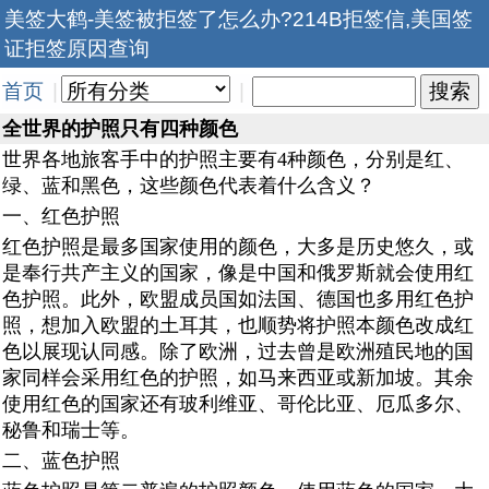
美签大鹤-美签被拒签了怎么办?214B拒签信,美国签
证拒签原因查询
首页
|
|
全世界的护照只有四种颜色
世界各地旅客手中的护照主要有4种颜色，分别是红、
绿、蓝和黑色，这些颜色代表着什么含义？
一、红色护照
红色护照是最多国家使用的颜色，大多是历史悠久，或
是奉行共产主义的国家，像是中国和俄罗斯就会使用红
色护照。此外，欧盟成员国如法国、德国也多用红色护
照，想加入欧盟的土耳其，也顺势将护照本颜色改成红
色以展现认同感。除了欧洲，过去曾是欧洲殖民地的国
家同样会采用红色的护照，如马来西亚或新加坡。其余
使用红色的国家还有玻利维亚、哥伦比亚、厄瓜多尔、
秘鲁和瑞士等。
二、蓝色护照