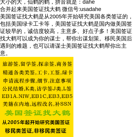
大小的大，仙鹤的鹤，拼音就是：dahe
合并起来美国签证找大鹤 微信号:usadahe
美国签证找大鹤是从2005年开始研究美国各类签证的，
包括美国绿卡工卡等，美国签证找大鹤是国内做美国签
证较早的，诚信度较高，主意多、好点子多！美国签证
找大鹤可以成为你的谋士，帮你出谋划策。移民美国后
遇到的难题，也可以请谋士美国签证找大鹤帮你出主
意。