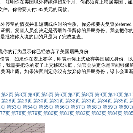
注，注明你在美国境外持续停留X个月。你必须真正移居美国，如
件。你需要支付585美元的罚款。
情况并非短期或临时的性质。你必须要去复查(deferred in
的证据。复查人员会决定是否最终保留你的居民身份。我会把你
意思是批准你入境的目的只是为了完成复查。
说你的行为显示你已经放弃了美国居民身份
民身份表。如果你在表上签字，即表示你正式放弃美国居民身份。以
07表，我需要把你的案子上交移民法庭，法官会决定你是否能够
境美国出庭。如果法官判定你没有放弃你的居民身份，绿卡会重
第2页
第3页
第4页
第5页
第6页
第7页
第8页
第9页
第10页
第1
第28页
第29页
第30页
第31页
第32页
第33页
第34页
第35页
2页
第53页
第54页
第55页
第56页
第57页
第58页
第59页
第60
77页
第78页
第79页
第80页
第81页
第82页
第83页
第84页
第8