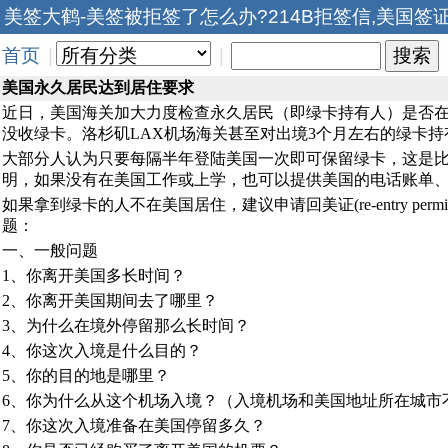
美签大鹤-美签被拒签了怎么办?214B拒签信,美国签
首页
|
|
美国永久居民达到居住要求
近日，美国海关加大力度检查永久居民（即绿卡持有人）是否
没收绿卡。洛杉矶LAX机场海关甚至对出境3个月左右的绿卡
大部分人认为只要每隔半年登陆美国一次即可保留绿卡，这是比
明，如果没有在美国工作或上学，也可以提供美国的电话账单
如果拿到绿卡的人不在美国居住，建议申请回美证(re-entry
题：
一、一般问题
1、你离开美国多长时间？
2、你离开美国期间去了哪里？
3、为什么在境外停留那么长时间？
4、你这次入境是什么目的？
5、你的目的地是哪里？
6、你为什么从这个机场入境？（入境机场和美国地址所在城市
7、你这次入境准备在美国停留多久？