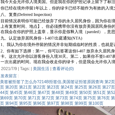
我今天会允许你入境美国。但是我在你的护照记录上留下了标
你已经在境外停留1年以上，你的绿卡已经不能作为有效的入境文
八、复查(Deferred Inspection)
目前情况表明你可能已经放弃了你的永久居民身份，因为你在境外停留的
上有复查时间、地点】。你必须携带你没有放弃美国居民身份
在我会在你的护照上盖章，显示你是假释入境（paroled），
九、认定放弃居民身份 - I-407/出庭通知(NTA)
1、我认为你在境外停留的情况并非短期或临时的性质，也就是
2、你有如下选择：第一，你可以签署这份I-407 放弃永久居
卡。这次允许你以游客身份入境30天。第二，如果你不签I-4
一次出庭的时间。现在我会收走你的绿卡，但是我会允许你入
2021/7/9 | Tags: |
美国生活
|
查看评论(0)
发表留言
|
美签被拒签了怎么办?214B拒签信,美国签证拒签原因查询
第2页
页
第20页
第21页
第22页
第23页
第24页
第25页
第26页
第27页
44页
第45页
第46页
第47页
第48页
第49页
第50页
第51页
第5
第69页
第70页
第71页
第72页
第73页
第74页
第75页
第76页
第
页
第94页
第95页
第96页
第97页
第98页
第99页
第100页