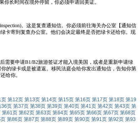
果你长时间在境外停留，你必须申请回美证。
spection)。这是复查通知信。你必须前往海关办公室【通知信
的绿卡寄到复查办公室。他们会决定最终是否把绿卡还给你。现
后需要申请B1/B2旅游签证才能入境美国，或者是重新申请绿
保留你的绿卡或是被遣返。移民法庭会给你发出通知信，告知你第
新还给你。
1页
第12页
第13页
第14页
第15页
第16页
第17页
第18页
第19
第36页
第37页
第38页
第39页
第40页
第41页
第42页
第43页
第
页
第61页
第62页
第63页
第64页
第65页
第66页
第67页
第68页
5页
第86页
第87页
第88页
第89页
第90页
第91页
第92页
第93