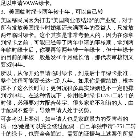
足以申请VAWA绿卡。
3、美国临时绿卡两年转十年，可以自己转
美国移民局因为打击“美国商业假结婚”的产业链，对于
所有发放美国绿卡时婚姻还未满两年的受益人，只发放
两年临时绿卡。这个其实是非常考验人的，因为在你拿
到绿卡之前，可能已经等了两年申请的审核期，拿到两
年临时绿卡后，你要再等两年转十年绿卡，但十年绿卡
的目前的审核一般是发48个月延长信，那代表审核期又
要3到4年。
所以，从你开始申请临时绿卡，到最后十年绿卡批准，
整个过程可能要长达七到八年。如果你是假结婚，根本
撑不了这么长时间；更何况很多真实婚姻也不一定能撑
到7到8年。在这种情况下，你用临时绿卡I-751二转十的
时候，必须要对方配合签字。很多家庭不和谐的人，由
于配偶不签字，导致申请人处于劣势。
可参考以上案例，如申请人也是家庭暴力的受害者的
话，他/她是可以完全绕过配偶，自己单独申请I-751二转
十的绿卡，也完全会通过。需要的证据与上述案例所提