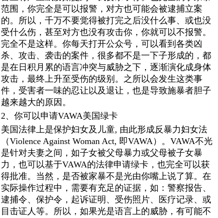
范围，你完全是可以报警，对方也可能会被逮捕立案
的。所以，千万不要觉得被打完之后没什么事、或也没
受什么伤，甚至对方也没有攻击你，你就可以不报警。
完全不是这样。你每天打开公众号，可以看到各类凶
杀、攻击、袭击的案件，很多都不是一下子形成的，都
是在日积月累的语言冲突与威胁之下，逐渐演化成身体
攻击，最终上升至受伤的级别。之所以会发生这类事
件，受害者一味的忍让以及退让，也是导致施暴者胆子
越来越大的原因。
2、你可以申请VAWA美国绿卡
美国法律上是保护妇女及儿童, 由此形成反暴力妇女法
（Violence Against Woman Act, 即VAWA）。VAWA不光
是针对夫妻之间，如子女被父母暴力或父母被子女暴
力，也可以基于VAWA的法律申请绿卡，也完全可以获
得批准。当然，是否被家暴不是光由你嘴上说了算。在
实际操作过程中，需要有充足的证据，如：警察报告、
逮捕令、保护令，起诉证明、受伤照片、医疗记录、或
目击证人等。所以，如果光是语言上的威胁，有可能不