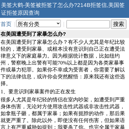
美签大鹤-美签被拒签了怎么办?214B拒签信,美国签
证拒签原因查询
首页
|
|
在美国遭受到了家暴怎么办?
在美国遭受到了家暴怎么办？有不少人尤其是年纪比较
轻的，遭受到家暴、或根本没有意识到自己正在遭受法
律意义下的家庭暴力。因为根据统计数据，比如纽约
州，警察晚上出警有可能70%以上都是因为各类家暴事
件或暴力犯罪。如果你不幸成为受害者，你需要了解以
下的法律信息，或许你会突然醒悟：原来我还有这些选
择。
1、要意识到家暴案件的正在发生
很多人尤其是年纪轻的情侣在室内吵架，如遭受到严重
身体伤害，无论对方使用攻击性武器或非攻击性武器，
如拿瓶子砸，都属于家暴；如果有扼脖的动作，那后果
就更严重了。除此以外，即使没有任何伤害，但如果语
言上有严重威胁如提到：我要杀了你。也完全属于家暴