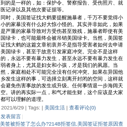
到的是一样的，如：保护令、警察报告、受伤照片、就
医记录以及其他次要证据等。
同时，美国签证找大鹤要提醒施暴者，千万不要觉得小
小的家暴没有什么好大惊小怪的。其实并非如此，如果
是严重的家暴导致对方受伤甚至致残，施暴者即使有美
国绿卡，也可能最终会被吊销美国绿卡。当然，美国签
证找大鹤的这篇文章初衷并不是指导受害者如何去申请
美国绿卡，甚至于故意引发家庭冲突。完全不是这样
的，永远不要有暴力发生，甚至永远不要有暴力发生在
弱者身上，尤其是妇女和小孩，才是我们的夙愿。当
然，家庭相处不可能完全没有任何冲突。如果在异国他
乡发生这样的事，可选择立刻离开封闭的空间，这样就
会避免伤害事故的发生或升级。任何事情退一步海阔天
空。讲的再实际一点，和气才能生财，这个应该是大家
都可以理解的道理。
2021/6/29 | Tags: |
美国生活
|
查看评论(0)
发表留言
|
美签被拒签了怎么办?214B拒签信,美国签证拒签原因查