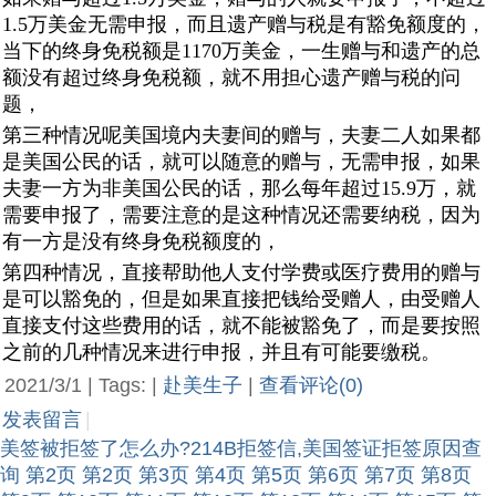
1.5万美金无需申报，而且遗产赠与税是有豁免额度的，
当下的终身免税额是1170万美金，一生赠与和遗产的总
额没有超过终身免税额，就不用担心遗产赠与税的问
题，
第三种情况呢美国境内夫妻间的赠与，夫妻二人如果都
是美国公民的话，就可以随意的赠与，无需申报，如果
夫妻一方为非美国公民的话，那么每年超过15.9万，就
需要申报了，需要注意的是这种情况还需要纳税，因为
有一方是没有终身免税额度的，
第四种情况，直接帮助他人支付学费或医疗费用的赠与
是可以豁免的，但是如果直接把钱给受赠人，由受赠人
直接支付这些费用的话，就不能被豁免了，而是要按照
之前的几种情况来进行申报，并且有可能要缴税。
2021/3/1 | Tags: |
赴美生子
|
查看评论(0)
发表留言
|
美签被拒签了怎么办?214B拒签信,美国签证拒签原因查
询
第2页
第2页
第3页
第4页
第5页
第6页
第7页
第8页