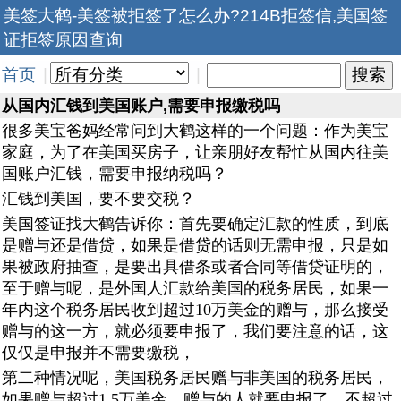
美签大鹤-美签被拒签了怎么办?214B拒签信,美国签
证拒签原因查询
首页
|
|
从国内汇钱到美国账户,需要申报缴税吗
很多美宝爸妈经常问到大鹤这样的一个问题：作为美宝
家庭，为了在美国买房子，让亲朋好友帮忙从国内往美
国账户汇钱，需要申报纳税吗？
汇钱到美国，要不要交税？
美国签证找大鹤告诉你：首先要确定汇款的性质，到底
是赠与还是借贷，如果是借贷的话则无需申报，只是如
果被政府抽查，是要出具借条或者合同等借贷证明的，
至于赠与呢，是外国人汇款给美国的税务居民，如果一
年内这个税务居民收到超过10万美金的赠与，那么接受
赠与的这一方，就必须要申报了，我们要注意的话，这
仅仅是申报并不需要缴税，
第二种情况呢，美国税务居民赠与非美国的税务居民，
如果赠与超过1.5万美金，赠与的人就要申报了，不超过