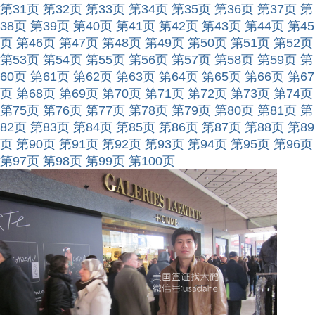
第31页
第32页
第33页
第34页
第35页
第36页
第37页
第
38页
第39页
第40页
第41页
第42页
第43页
第44页
第45
页
第46页
第47页
第48页
第49页
第50页
第51页
第52页
第53页
第54页
第55页
第56页
第57页
第58页
第59页
第
60页
第61页
第62页
第63页
第64页
第65页
第66页
第67
页
第68页
第69页
第70页
第71页
第72页
第73页
第74页
第75页
第76页
第77页
第78页
第79页
第80页
第81页
第
82页
第83页
第84页
第85页
第86页
第87页
第88页
第89
页
第90页
第91页
第92页
第93页
第94页
第95页
第96页
第97页
第98页
第99页
第100页