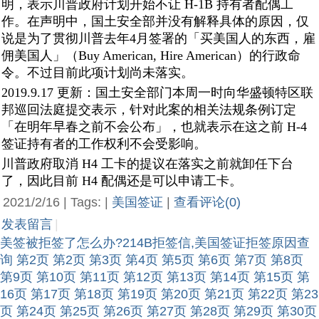
明，表示川普政府计划开始不让 H-1B 持有者配偶工
作。在声明中，国土安全部并没有解释具体的原因，仅
说是为了贯彻川普去年4月签署的「买美国人的东西，雇
佣美国人」（Buy American, Hire American）的行政命
令。不过目前此项计划尚未落实。
2019.9.17 更新：国土安全部门本周一时向华盛顿特区联
邦巡回法庭提交表示，针对此案的相关法规条例订定
「在明年早春之前不会公布」，也就表示在这之前 H-4
签证持有者的工作权利不会受影响。
川普政府取消 H4 工卡的提议在落实之前就卸任下台
了，因此目前 H4 配偶还是可以申请工卡。
2021/2/16 | Tags: |
美国签证
|
查看评论(0)
发表留言
|
美签被拒签了怎么办?214B拒签信,美国签证拒签原因查
询
第2页
第2页
第3页
第4页
第5页
第6页
第7页
第8页
第9页
第10页
第11页
第12页
第13页
第14页
第15页
第
16页
第17页
第18页
第19页
第20页
第21页
第22页
第23
页
第24页
第25页
第26页
第27页
第28页
第29页
第30页