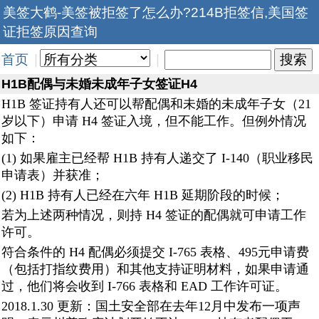
美签大鹤-美签被拒签了怎么办?214B拒签信,美国签
证拒签原因查询
首页
|
|
H1B配偶与未婚未成年子女签证H4
H1B 签证持有人还可以帮配偶和未婚的未成年子女（21
岁以下）申请 H4 签证入境，但不能工作。但例外情况
如下：
(1) 如果雇主已经帮 H1B 持有人递交了 I-140（职业移民
申请表）并获准；
(2) H1B 持有人已经在六年 H1B 延期阶段的时候；
若为上述两种情况，则持 H4 签证的配偶就可申请工作
许可。
符合条件的 H4 配偶必须提交 I-765 表格、495元申请费
（包括打指纹费用）和其他支持证明材料，如果申请通
过，他们将会收到 I-766 表格和 EAD 工作许可证。
2018.1.30 更新：国土安全部在去年12月中发布一项声