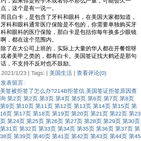
约，如果你是轻手术或者你不那么严重，可能会久一
点，这个是有一说一。
而且白卡，是包含了牙科和眼科，在美国大家都知道，
牙科和眼科通常医疗保险是不包的，你需要单独购买牙
科和眼科的医疗保险，那白卡是包括你每年换多少眼镜
啊，都在这个范围内。
除了在大公司上班的，实际上大量的华人都在开餐馆呀
或者美甲之类的，都有白卡。美国签证找大鹤还是那句
话，不支持不反对也不鼓励。
2021/1/23 | Tags: |
美国生活
|
查看评论(0)
发表留言
|
美签被拒签了怎么办?214B拒签信,美国签证拒签原因查
询
第2页
第2页
第3页
第4页
第5页
第6页
第7页
第8页
第9页
第10页
第11页
第12页
第13页
第14页
第15页
第
16页
第17页
第18页
第19页
第20页
第21页
第22页
第23
页
第24页
第25页
第26页
第27页
第28页
第29页
第30页
第31页
第32页
第33页
第34页
第35页
第36页
第37页
第
38页
第39页
第40页
第41页
第42页
第43页
第44页
第45