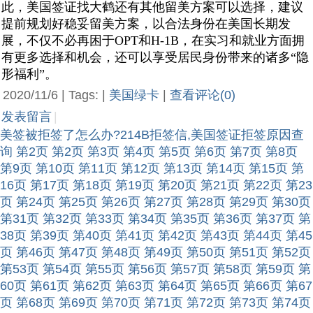
此，美国签证找大鹤还有其他留美方案可以选择，建议
提前规划好稳妥留美方案，以合法身份在美国长期发
展，不仅不必再困于OPT和H-1B，在实习和就业方面拥
有更多选择和机会，还可以享受居民身份带来的诸多“隐
形福利”。
2020/11/6 | Tags: |
美国绿卡
|
查看评论(0)
发表留言
|
美签被拒签了怎么办?214B拒签信,美国签证拒签原因查
询
第2页
第2页
第3页
第4页
第5页
第6页
第7页
第8页
第9页
第10页
第11页
第12页
第13页
第14页
第15页
第
16页
第17页
第18页
第19页
第20页
第21页
第22页
第23
页
第24页
第25页
第26页
第27页
第28页
第29页
第30页
第31页
第32页
第33页
第34页
第35页
第36页
第37页
第
38页
第39页
第40页
第41页
第42页
第43页
第44页
第45
页
第46页
第47页
第48页
第49页
第50页
第51页
第52页
第53页
第54页
第55页
第56页
第57页
第58页
第59页
第
60页
第61页
第62页
第63页
第64页
第65页
第66页
第67
页
第68页
第69页
第70页
第71页
第72页
第73页
第74页