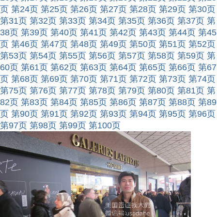
页
第24页
第25页
第26页
第27页
第28页
第29页
第30页
第31页
第32页
第33页
第34页
第35页
第36页
第37页
第
38页
第39页
第40页
第41页
第42页
第43页
第44页
第45
页
第46页
第47页
第48页
第49页
第50页
第51页
第52页
第53页
第54页
第55页
第56页
第57页
第58页
第59页
第
60页
第61页
第62页
第63页
第64页
第65页
第66页
第67
页
第68页
第69页
第70页
第71页
第72页
第73页
第74页
第75页
第76页
第77页
第78页
第79页
第80页
第81页
第
82页
第83页
第84页
第85页
第86页
第87页
第88页
第89
页
第90页
第91页
第92页
第93页
第94页
第95页
第96页
第97页
第98页
第99页
第100页