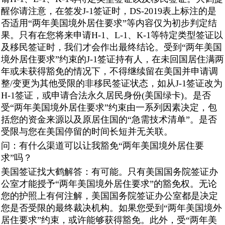
醒你请注意，在签发J-1签证时，DS-2019表上标注的是
否适用“两年美国境外居住要求”等内容仅为初步判定结
果。只有在您将来申请H-1、L-1、K-1等特定类型签证以
及移民签证时，我们才会作出最终结论。受到“两年美国
境外居住要求”约束的J-1签证持有人，在未回国居住满两
年或未获得豁免的情况下，不得继续留在美国并申请调
整/变更为其他受限的非移民签证状态，如从J-1签证改为
H-1签证，或申请合法永久居民身份(美国绿卡)。是否
受“两年美国境外居住要求”约束由一系列因素决定，包
括您的资金来源以及原居住国的“急需技术清单”。是否
受限与您在美国停留的时间长短并无关联。
问：有什么渠道可以让我豁免“两年美国境外居住要
求”吗？
美国签证找大鹤解答：有可能。只有美国国务院签证办
公室才能授予“两年美国境外居住要求”的豁免权。无论
您的护照上有何注解，美国国务院签证办公室都是决定
您是否受限的最终裁决机构。如果您受到“两年美国境外
居住要求”约束，或许能够获得豁免。此外，受“两年美